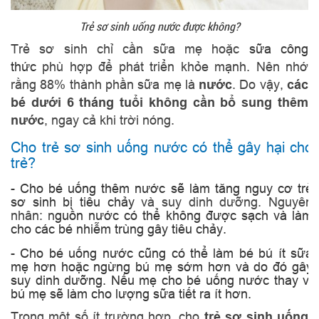
Trẻ sơ sinh uống nước được không?
Trẻ sơ sinh chỉ cần sữa mẹ hoặc
sữa công
thức
phù hợp để phát triển khỏe mạnh. Nên nhớ
rằng 88% thành phần sữa mẹ là
nước
. Do vậy,
các
bé dưới 6 tháng tuổi không cần bổ sung thêm
nước
, ngay cả khi trời nóng.
Cho trẻ sơ sinh uống nước có thể gây hại cho
trẻ?
- Cho bé uống thêm nước sẽ làm tăng nguy cơ
trẻ
sơ sinh bị tiêu chảy
và suy dinh dưỡng. Nguyên
nhân: n
guồn nước có thể không được sạch và làm
cho các bé nhiễm trùng gây tiêu chảy.
- Cho bé uống nước cũng có thể làm bé bú ít sữa
mẹ hơn hoặc ngừng bú mẹ sớm hơn và do đó gây
suy dinh dưỡng. Nếu mẹ cho bé uống nước thay vì
bú mẹ sẽ làm cho lượng sữa tiết ra ít hơn.
Trong một số ít trường hợp, cho
trẻ sơ sinh uống