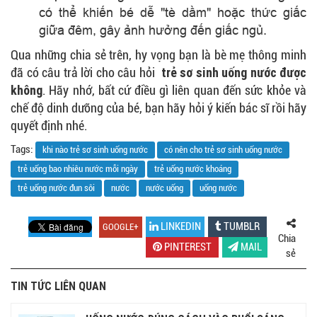
có thể khiến bé dễ "tè dầm" hoặc thức giấc
giữa đêm, gây ảnh hưởng đến giấc ngủ.
Qua những chia sẻ trên, hy vọng bạn là bè mẹ thông minh
trẻ sơ sinh uống nước được
đã có câu trả lời cho câu hỏi
không
. Hãy nhớ, bất cứ điều gì liên quan đến sức khỏe và
chế độ dinh dưỡng của bé, bạn hãy hỏi ý kiến bác sĩ rồi hãy
quyết định nhé.
Tags:
khi nào trẻ sơ sinh uống nước
có nên cho trẻ sơ sinh uống nước
trẻ uống bao nhiêu nước mỗi ngày
trẻ uống nước khoáng
trẻ uống nước đun sôi
nước
nước uống
uống nước
LINKEDIN
TUMBLR
GOOGLE+
Chia
PINTEREST
MAIL
sẻ
TIN TỨC LIÊN QUAN