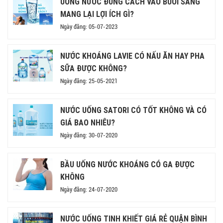
UỐNG NƯỚC ĐÚNG CÁCH VÀO BUỔI SÁNG
MANG LẠI LỢI ÍCH GÌ?
Ngày đăng: 05-07-2023
NƯỚC KHOÁNG LAVIE CÓ NẤU ĂN HAY PHA
SỮA ĐƯỢC KHÔNG?
Ngày đăng: 25-05-2021
NƯỚC UỐNG SATORI CÓ TỐT KHÔNG VÀ CÓ
GIÁ BAO NHIÊU?
Ngày đăng: 30-07-2020
BẦU UỐNG NƯỚC KHOÁNG CÓ GA ĐƯỢC
KHÔNG
Ngày đăng: 24-07-2020
NƯỚC UỐNG TINH KHIẾT GIÁ RẺ QUẬN BÌNH