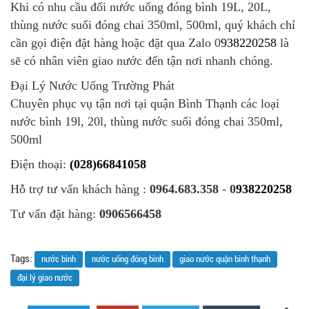
Khi có nhu cầu đổi nước uống đóng bình 19L, 20L,
thùng nước suối đóng chai 350ml, 500ml, quý khách chỉ
cần gọi điện đặt hàng hoặc đặt qua Zalo 0
938220258
là
sẽ có nhân viên giao nước đến tận nơi nhanh chóng.
Đại Lý Nước Uống Trường Phát
Chuyên phục vụ tận nơi tại quận Bình Thạnh các loại
nước bình 19l, 20l, thùng nước suối đóng chai 350ml,
500ml
Điện thoại:
(028)66841058
Hỗ trợ tư vấn khách hàng :
0964.683.358
-
0
938220258
Tư vấn đặt hàng:
0906566458
Tags:
nước bình
nước uống đóng bình
giao nước quận bình thạnh
đại lý giao nước