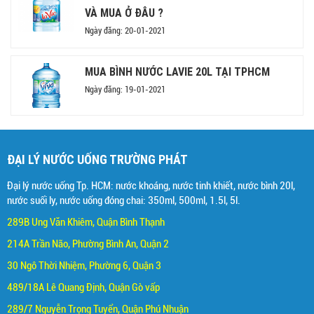
VÀ MUA Ở ĐÂU ?
Ngày đăng: 20-01-2021
MUA BÌNH NƯỚC LAVIE 20L TẠI TPHCM
Ngày đăng: 19-01-2021
ĐẠI LÝ NƯỚC UỐNG TRƯỜNG PHÁT
Đại lý nước uống Tp. HCM: nước khoáng, nước tinh khiết, nước bình 20l,
nước suối ly, nước uống đóng chai: 350ml, 500ml, 1.5l, 5l.
289B Ung Văn Khiêm, Quận Bình Thạnh
214A Trần Não, Phường Bình An, Quận 2
30 Ngô Thời Nhiệm, Phường 6, Quận 3
489/18A Lê Quang Định, Quận Gò vấp
289/7 Nguyễn Trọng Tuyển, Quận Phú Nhuận