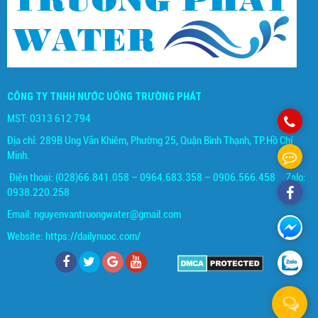
CÔNG TY TNHH NƯỚC UỐNG TRƯỜNG PHÁT
MST: 0313 612 794
Địa chỉ: 289B Ung Văn Khiêm, Phường 25, Quận Bình Thạnh, TP.Hồ Chí
Minh.
Điện thoại: (028)66.841.058 – 0964.683.358 – 0906.566.458 Zalo:
0938.220.258
Email:
nguyenvantruongwater@gmail.com
Website:
https://dailynuoc.com/