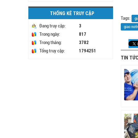
THỐNG KÊ TRUY CẬP
Tags:
gi
3
Đang truy cập:
giao nướ
817
Trong ngày:
3782
Trong tháng:
1794251
Tổng truy cập:
TIN TỨC