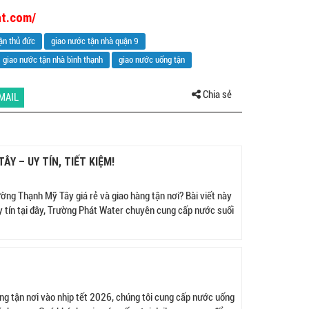
at.com/
ận thủ đức
giao nước tận nhà quận 9
giao nước tận nhà bình thạnh
giao nước uống tận
Chia sẻ
MAIL
Y – UY TÍN, TIẾT KIỆM!
ờng Thạnh Mỹ Tây giá rẻ và giao hàng tận nơi? Bài viết này
uy tín tại đây, Trường Phát Water chuyên cung cấp nước suối
ng tận nơi vào nhịp tết 2026, chúng tôi cung cấp nước uống