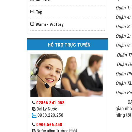
Quận 1: 
Top
Quận 4:
Wami - Victory
Quận 3: 
Quận 2: 
HỖ TRỢ TRỰC TUYẾN
Quận 9: 
Quận Th
Quận Gò
Quận Ph
Quận Tân
Quận Bì
ĐẠI LÝ 
02866.841.058
giao nha
Đại Lý Nước
hãng tốt
0938.220.258
0906.566.458
Nước uống Trường Phát