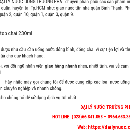
NƯỚC UỐNG TRƯỜNG PHÁT chuyên phân phối các sản phẩm nước kh
 quận, huyện tại Tp.HCM như: g
iao nước tận nhà quận Bình Thạnh,
Ph
quận 2,
quận 10,
quận 1,
quận 3,
quận 9
.
được nhu cầu cần uống nước đóng bình, đóng chai vì sự tiện lợi và t
nữa cho quý khách hàng.
giao hàng nhanh
i, với đội ngũ nhân viên
nhẹn, nhiệt tình, vui vẻ cam 
h.
c máy gọi chúng tôi để được cung cấp các loại nước uống đảm
n chuyên nghiệp và nhanh chóng.
cho chúng tôi để sử dụng dịch vụ tốt nhất
ĐẠI LÝ NƯỚC TRƯỜNG P
HOTLINE: (028)66.841.058 – 0964.683.3
https://dailynuoc.
Web: