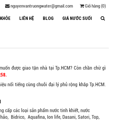
nguyenvantruongwater@gmail.com
Giỏ hàng (0)
 KHỎE
LIÊN HỆ
BLOG
GIÁ NƯỚC SUỐI
 muốn được giao tận nhà tại Tp.HCM? Còn chần chừ gì
58.
iệu nổi tiếng cùng chuỗi đại lý phủ rộng khắp Tp.HCM.
M
ng cấp các loại sản phẩm nước tinh khiết, nước
ảo, Bidrico, Aquafina, Ion life, Dasani, Satori, Top,