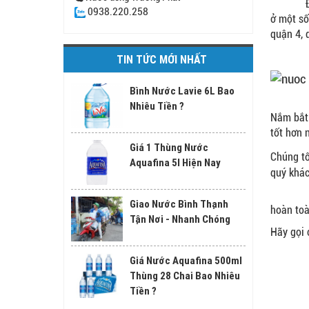
ĐẠI LÝ 
0938.220.258
ở một số
quận 4, 
TIN TỨC MỚI NHẤT
Bình Nước Lavie 6L Bao
Nhiêu Tiền ?
Nắm bắt 
tốt hơn 
Giá 1 Thùng Nước
Chúng tô
Aquafina 5l Hiện Nay
quý khác
Hãy nhấ
Giao Nước Bình Thạnh
hoàn toà
Tận Nơi - Nhanh Chóng
Hãy gọi 
Giá Nước Aquafina 500ml
Thùng 28 Chai Bao Nhiêu
Tiền ?