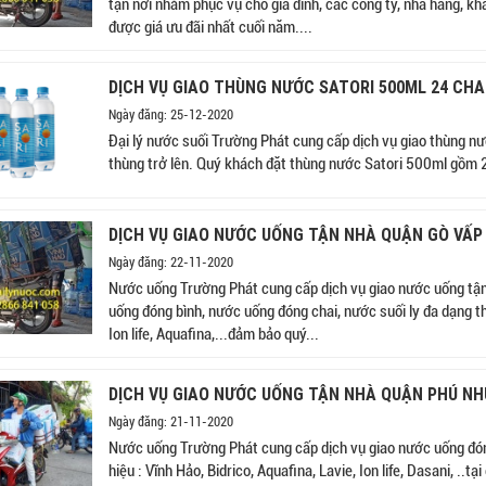
tận nơi nhằm phục vụ cho gia đình, các công ty, nhà hàng, k
được giá ưu đãi nhất cuối năm....
DỊCH VỤ GIAO THÙNG NƯỚC SATORI 500ML 24 CHA
Ngày đăng: 25-12-2020
Đại lý nước suối Trường Phát cung cấp dịch vụ giao thùng nư
thùng trở lên. Quý khách đặt thùng nước Satori 500ml gồm 2
DỊCH VỤ GIAO NƯỚC UỐNG TẬN NHÀ QUẬN GÒ VẤP
Ngày đăng: 22-11-2020
Nước uống Trường Phát cung cấp dịch vụ giao nước uống tận
uống đóng bình, nước uống đóng chai, nước suối ly đa dạng thể
Ion life, Aquafina,...đảm bảo quý...
DỊCH VỤ GIAO NƯỚC UỐNG TẬN NHÀ QUẬN PHÚ N
Ngày đăng: 21-11-2020
Nước uống Trường Phát cung cấp dịch vụ giao nước uống đóng
hiệu : Vĩnh Hảo, Bidrico, Aquafina, Lavie, Ion life, Dasani, .