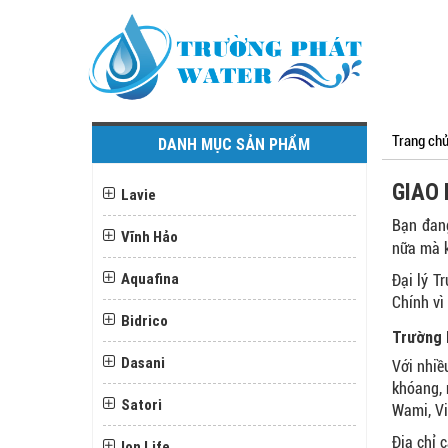
Trang ch
DANH MỤC SẢN PHẨM
GIAO
Lavie
Bạn đang
Vĩnh Hảo
nữa mà 
Aquafina
Đại lý T
Chính vì
Bidrico
Trường 
Dasani
Với nhiề
khóang, 
Satori
Wami, Vi
Địa chỉ 
Ion Life