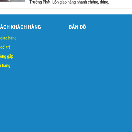
Trường Phát luôn giao hàng nhanh chóng, đúng...
SÁCH KHÁCH HÀNG
BẢN ĐỒ
 giao hàng
đổi trả
ường gặp
a hàng