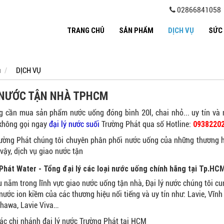
02866841058
TRANG CHỦ
SẢN PHẨM
DỊCH VỤ
SỨC
ủ
DỊCH VỤ
 NƯỚC TẬN NHÀ TPHCM
 cần mua sản phẩm nước uống đóng bình 20l, chai nhỏ... uy tín và
09382202
không gọi ngay
đại lý nước suối
Trường Phát qua số Hotline:
rường Phát chúng tôi chuyên phân phối nước uống của những thương h
 vậy, dịch vụ giao nước tận
Phát Water - Tổng đại lý các loại nước uống chính hãng tại Tp.HC
u năm trong lĩnh vực giao nước uống tận nhà, Đại lý nước chúng tôi cu
nước ion kiềm của các thương hiệu nổi tiếng và uy tín như: Lavie, Vĩnh h
hawa, Lavie Viva…
các chi nhánh đại lý nước Trường Phát tại HCM