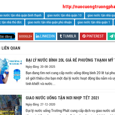
http://nuocuongtruongph
ao nước tận nhà quận bình thạnh
giao nước tận nhà quận 10
giao nước tận nhà qu
c tận nhà thủ đức
giao nước tận nhà quận phú nhuận
giao nước tận nhà quận 1
LINKEDIN
TUMBLR
PINTEREST
GOOGLE+
 LIÊN QUAN
ĐẠI LÝ NƯỚC BÌNH 20L GIÁ RẺ PHƯỜNG THẠNH MỸ TÂ
Ngày đăng: 20-08-2025
Bạn đang tìm nơi cung cấp nước uống đóng bình 20 lít tại phư
sẽ giới thiệu cho bạn một đại lý nước hoạt động lâu năm và 
tinh khiết và nước...
GIAO NƯỚC UỐNG TẬN NƠI NHỊP TẾT 2021
Ngày đăng: 27-12-2020
Đại lý nước uống Trường Phát cung cấp dịch vụ giao nước uố