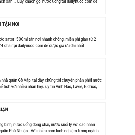
hách sạn... Quý khách gọi nước uống tại dailynuoc.com để
I TẬN NƠI
ớc satori 500ml tận nơi nhanh chóng, miễn phí giao từ 2
4 chai tại dailynuoc.com để được giá ưu đãi nhất.
 nhà quận Gò Vấp, tại đây chúng tôi chuyên phân phối nước
 tích với nhiều nhãn hiệu uy tín Vĩnh Hảo, Lavie, Bidrico,
HUẬN
 bình, nước uống đóng chai, nước suối ly với các nhãn
.tại quận Phú Nhuận . Với nhiều năm kinh nghiệm trong ngành