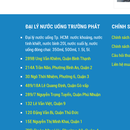
ĐẠI LÝ NƯỚC UỐNG TRƯỜNG PHÁT
CHÍNH 
Đại lý nước uống Tp. HCM: nước khoáng, nước
Chính sách
tinh khiết, nước bình 20l, nước suối ly, nước
Chính sách 
uống đóng chai: 350ml, 500ml, 1.5l, 5l.
C
âu hỏi th
289B Ung Văn Khiêm, Quận Bình Thạnh
Liên hệ mu
214A Trần Não, Phường Bình An, Quận 2
30 Ngô Thời Nhiệm, Phường 6, Quận 3
489/18A Lê Quang Định, Quận Gò vấp
289/7 Nguyễn Trọng Tuyển, Quận Phú Nhuận
132 Lê Văn Việt, Quận 9
120 Đặng Văn Bi, Quận Thủ Đức
15E Nguyễn Thị Minh Khai, Quận 1