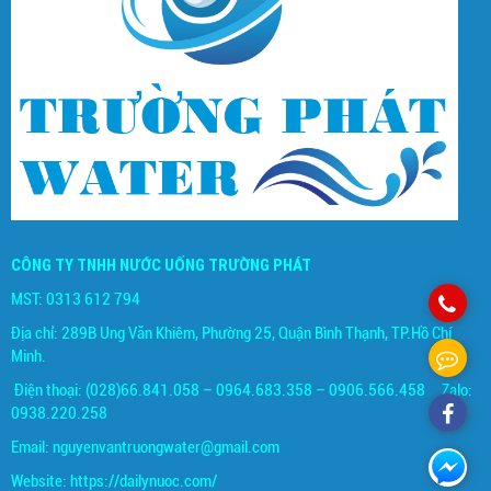
CÔNG TY TNHH NƯỚC UỐNG TRƯỜNG PHÁT
MST: 0313 612 794
Địa chỉ: 289B Ung Văn Khiêm, Phường 25, Quận Bình Thạnh, TP.Hồ Chí
Minh.
Điện thoại: (028)66.841.058 – 0964.683.358 – 0906.566.458 Zalo:
0938.220.258
Email:
nguyenvantruongwater@gmail.com
Website:
https://dailynuoc.com/