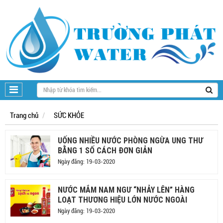
Trang chủ
SỨC KHỎE
UỐNG NHIỀU NƯỚC PHÒNG NGỪA UNG THƯ
BẰNG 1 SỐ CÁCH ĐƠN GIẢN
Ngày đăng: 19-03-2020
NƯỚC MẮM NAM NGƯ “NHẢY LÊN” HÀNG
LOẠT THƯƠNG HIỆU LỚN NƯỚC NGOÀI
Ngày đăng: 19-03-2020