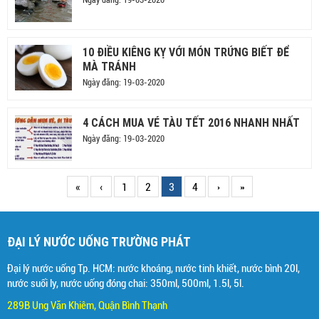
10 ĐIỀU KIÊNG KỴ VỚI MÓN TRỨNG BIẾT ĐỂ
MÀ TRÁNH
Ngày đăng: 19-03-2020
4 CÁCH MUA VÉ TÀU TẾT 2016 NHANH NHẤT
Ngày đăng: 19-03-2020
«
‹
1
2
3
4
›
»
ĐẠI LÝ NƯỚC UỐNG TRƯỜNG PHÁT
Đại lý nước uống Tp. HCM: nước khoáng, nước tinh khiết, nước bình 20l,
nước suối ly, nước uống đóng chai: 350ml, 500ml, 1.5l, 5l.
289B Ung Văn Khiêm, Quận Bình Thạnh