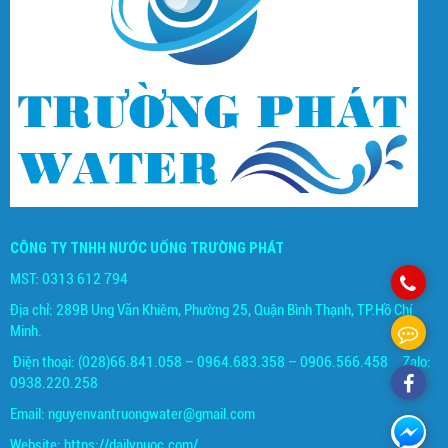
CÔNG TY TNHH NƯỚC UỐNG TRƯỜNG PHÁT
MST: 0313 612 794
Địa chỉ: 289B Ung Văn Khiêm, Phường 25, Quận Bình Thạnh, TP.Hồ Chí
Minh.
Điện thoại: (028)66.841.058 – 0964.683.358 – 0906.566.458 Zalo:
0938.220.258
Email:
nguyenvantruongwater@gmail.com
Website:
https://dailynuoc.com/